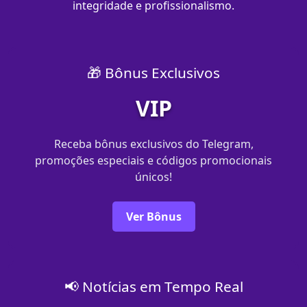
integridade e profissionalismo.
🎁 Bônus Exclusivos
VIP
Receba bônus exclusivos do Telegram,
promoções especiais e códigos promocionais
únicos!
Ver Bônus
📢 Notícias em Tempo Real