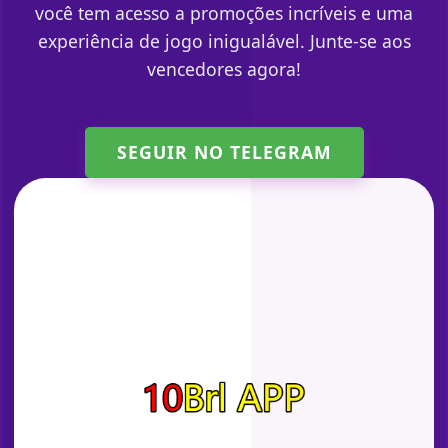
você tem acesso a promoções incríveis e uma
experiência de jogo inigualável. Junte-se aos
vencedores agora!
SEGUIR NO TELEGRAM