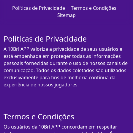
Políticas de Privacidade
Termos e Condições
Sitemap
Políticas de Privacidade
A 10Brl APP valoriza a privacidade de seus usuários e
está empenhada em proteger todas as informações
pessoais fornecidas durante o uso de nossos canais de
comunicação. Todos os dados coletados são utilizados
exclusivamente para fins de melhoria contínua da
experiência de nossos jogadores.
Termos e Condições
Os usuários da 10Brl APP concordam em respeitar