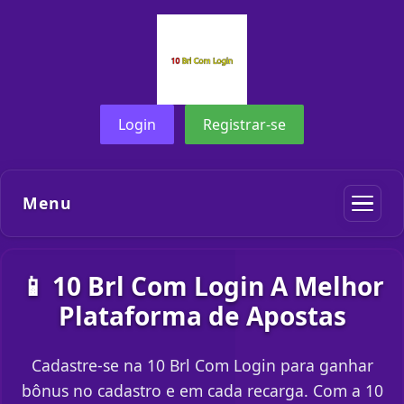
Login
Registrar-se
Menu
📱 10 Brl Com Login A Melhor
Plataforma de Apostas
Cadastre-se na 10 Brl Com Login para ganhar
bônus no cadastro e em cada recarga. Com a 10