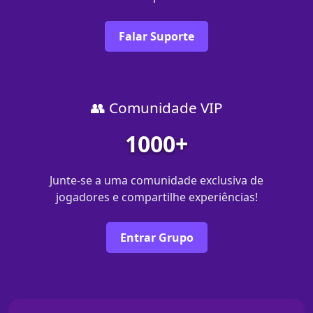
Falar Suporte
👥 Comunidade VIP
1000+
Junte-se a uma comunidade exclusiva de
jogadores e compartilhe experiências!
Entrar Grupo