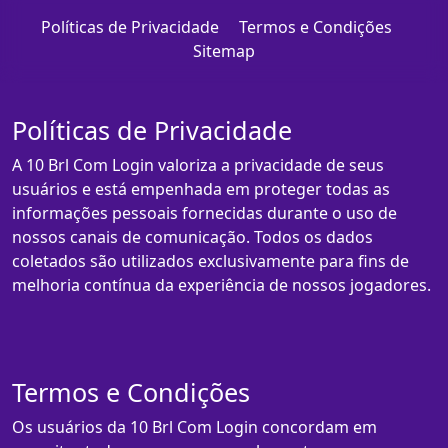
Políticas de Privacidade
Termos e Condições
Sitemap
Políticas de Privacidade
A 10 Brl Com Login valoriza a privacidade de seus
usuários e está empenhada em proteger todas as
informações pessoais fornecidas durante o uso de
nossos canais de comunicação. Todos os dados
coletados são utilizados exclusivamente para fins de
melhoria contínua da experiência de nossos jogadores.
Termos e Condições
Os usuários da 10 Brl Com Login concordam em