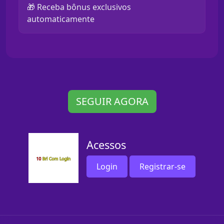
🎁 Receba bônus exclusivos
automaticamente
SEGUIR AGORA
Acessos
Login
Registrar-se