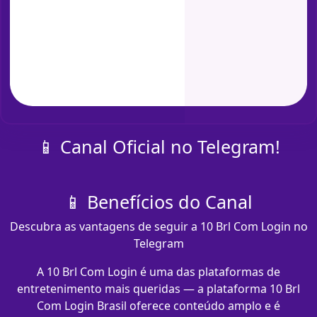
📱 Canal Oficial no Telegram!
📱 Benefícios do Canal
Descubra as vantagens de seguir a 10 Brl Com Login no
Telegram
A 10 Brl Com Login é uma das plataformas de
entretenimento mais queridas — a plataforma 10 Brl
Com Login Brasil oferece conteúdo amplo e é