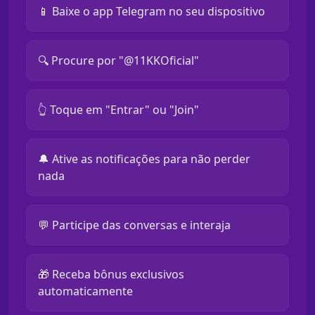
📱 Baixe o app Telegram no seu dispositivo
🔍 Procure por "@11KKOficial"
👆 Toque em "Entrar" ou "Join"
🔔 Ative as notificações para não perder
nada
💬 Participe das conversas e interaja
🎁 Receba bônus exclusivos
automaticamente