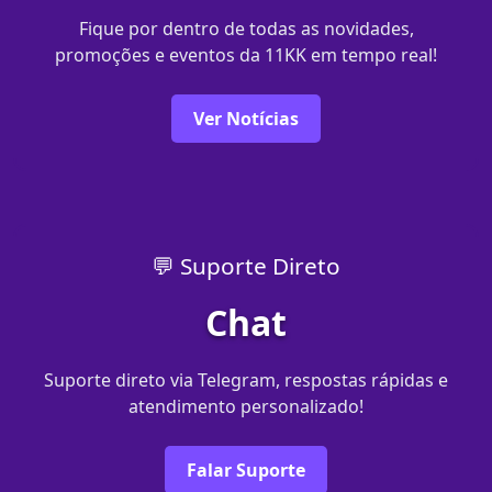
Fique por dentro de todas as novidades,
promoções e eventos da 11KK em tempo real!
Ver Notícias
💬 Suporte Direto
Chat
Suporte direto via Telegram, respostas rápidas e
atendimento personalizado!
Falar Suporte