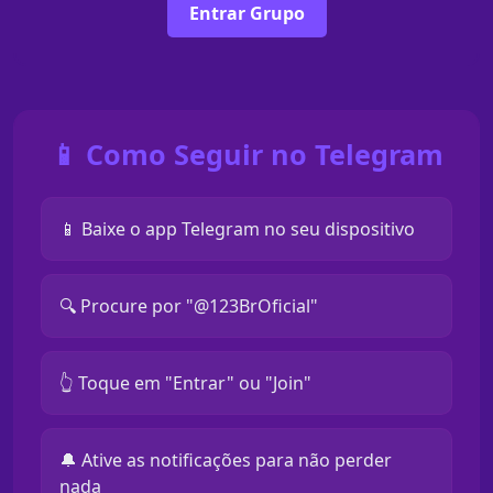
Entrar Grupo
📱 Como Seguir no Telegram
📱 Baixe o app Telegram no seu dispositivo
🔍 Procure por "@123BrOficial"
👆 Toque em "Entrar" ou "Join"
🔔 Ative as notificações para não perder
nada