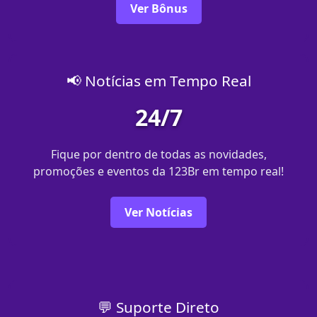
Ver Bônus
📢 Notícias em Tempo Real
24/7
Fique por dentro de todas as novidades,
promoções e eventos da 123Br em tempo real!
Ver Notícias
💬 Suporte Direto