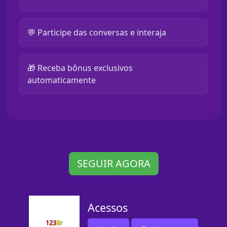
💬 Participe das conversas e interaja
🎁 Receba bônus exclusivos
automaticamente
SEGUIR AGORA
Acessos