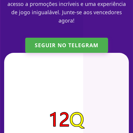
acesso a promoções incríveis e uma experiência
de jogo inigualável. Junte-se aos vencedores
agora!
SEGUIR NO TELEGRAM