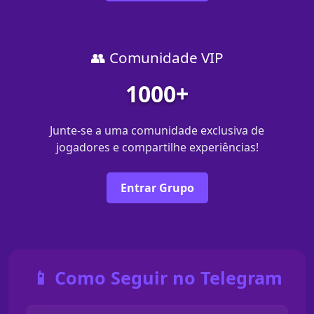
👥 Comunidade VIP
1000+
Junte-se a uma comunidade exclusiva de
jogadores e compartilhe experiências!
Entrar Grupo
📱 Como Seguir no Telegram