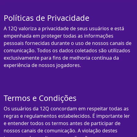
Políticas de Privacidade
A 12Q valoriza a privacidade de seus usuários e está
empenhada em proteger todas as informações
pessoais fornecidas durante o uso de nossos canais de
comunicação. Todos os dados coletados são utilizados
exclusivamente para fins de melhoria contínua da
experiência de nossos jogadores.
Termos e Condições
Os usuários da 12Q concordam em respeitar todas as
regras e regulamentos estabelecidos. É importante ler
e entender todos os termos antes de participar de
nossos canais de comunicação. A violação destes