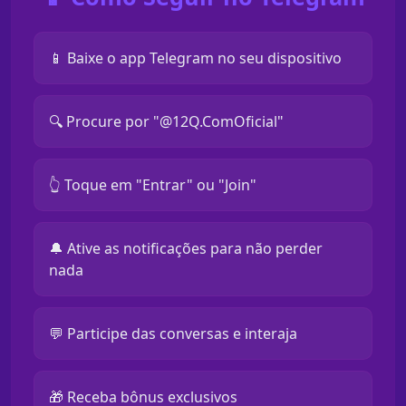
📱 Baixe o app Telegram no seu dispositivo
🔍 Procure por "@12Q.ComOficial"
👆 Toque em "Entrar" ou "Join"
🔔 Ative as notificações para não perder
nada
💬 Participe das conversas e interaja
🎁 Receba bônus exclusivos