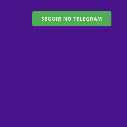
SEGUIR NO TELEGRAM