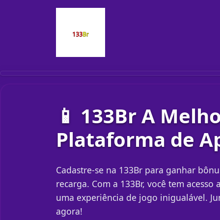
📱 133Br A Melh
Plataforma de A
Cadastre-se na 133Br para ganhar bônu
recarga. Com a 133Br, você tem acesso a
uma experiência de jogo inigualável. J
agora!