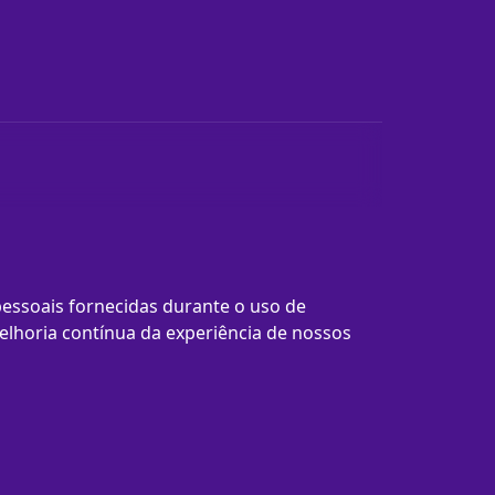
pessoais fornecidas durante o uso de
elhoria contínua da experiência de nossos