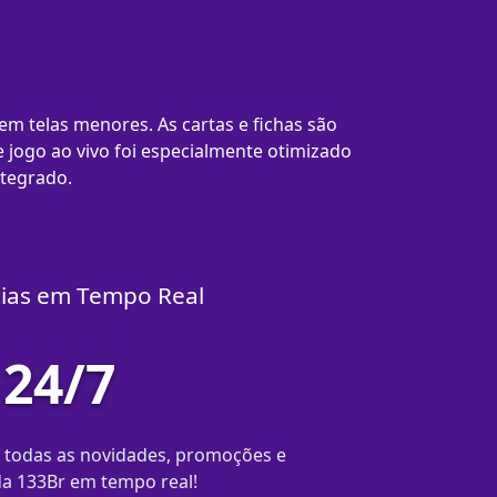
m telas menores. As cartas e fichas são
de jogo ao vivo foi especialmente otimizado
ntegrado.
cias em Tempo Real
24/7
e todas as novidades, promoções e
da 133Br em tempo real!