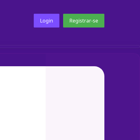
Login
Registrar-se