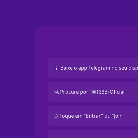
📱 Baixe o app Telegram no seu disp
🔍 Procure por "@133BrOficial"
👆 Toque em "Entrar" ou "Join"