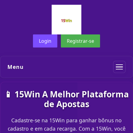
Login
Registrar-se
Menu
📱 15Win A Melhor Plataforma
de Apostas
Cadastre-se na 15Win para ganhar bônus no
cadastro e em cada recarga. Com a 15Win, você