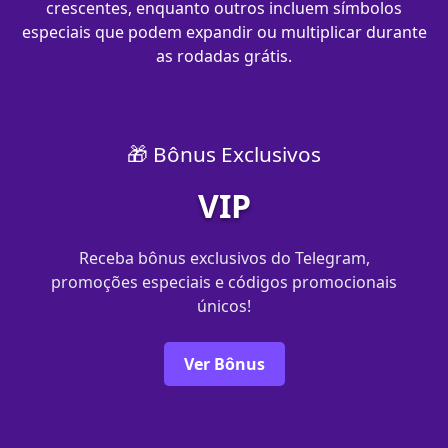
crescentes, enquanto outros incluem símbolos
especiais que podem expandir ou multiplicar durante
as rodadas grátis.
🎁 Bônus Exclusivos
VIP
Receba bônus exclusivos do Telegram,
promoções especiais e códigos promocionais
únicos!
Ver Bônus