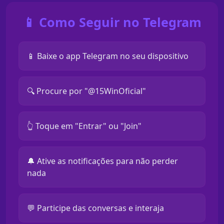
📱 Como Seguir no Telegram
📱 Baixe o app Telegram no seu dispositivo
🔍 Procure por "@15WinOficial"
👆 Toque em "Entrar" ou "Join"
🔔 Ative as notificações para não perder
nada
💬 Participe das conversas e interaja