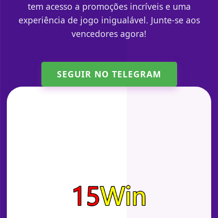
tem acesso a promoções incríveis e uma
experiência de jogo inigualável. Junte-se aos
vencedores agora!
SEGUIR NO TELEGRAM