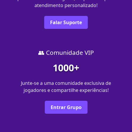
atendimento personalizado!
Falar Suporte
👥 Comunidade VIP
1000+
Junte-se a uma comunidade exclusiva de
jogadores e compartilhe experiências!
Entrar Grupo