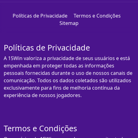
Políticas de Privacidade
Termos e Condições
Sitemap
Políticas de Privacidade
A 15Win valoriza a privacidade de seus usuários e está
empenhada em proteger todas as informações
pessoais fornecidas durante o uso de nossos canais de
comunicação. Todos os dados coletados são utilizados
exclusivamente para fins de melhoria contínua da
experiência de nossos jogadores.
Termos e Condições