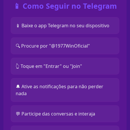
📱 Como Seguir no Telegram
📱 Baixe o app Telegram no seu dispositivo
🔍 Procure por "@1977WinOficial"
👆 Toque em "Entrar" ou "Join"
🔔 Ative as notificações para não perder
nada
💬 Participe das conversas e interaja