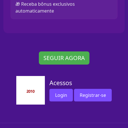
🎁 Receba bônus exclusivos
automaticamente
SEGUIR AGORA
Acessos
Login
Registrar-se