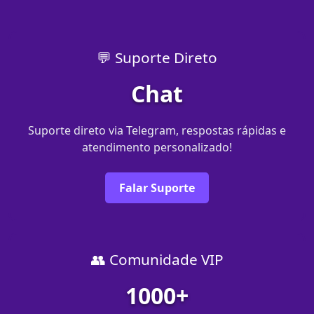
💬 Suporte Direto
Chat
Suporte direto via Telegram, respostas rápidas e
atendimento personalizado!
Falar Suporte
👥 Comunidade VIP
1000+