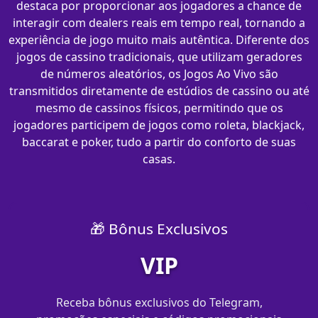
destaca por proporcionar aos jogadores a chance de
interagir com dealers reais em tempo real, tornando a
experiência de jogo muito mais autêntica. Diferente dos
jogos de cassino tradicionais, que utilizam geradores
de números aleatórios, os Jogos Ao Vivo são
transmitidos diretamente de estúdios de cassino ou até
mesmo de cassinos físicos, permitindo que os
jogadores participem de jogos como roleta, blackjack,
baccarat e poker, tudo a partir do conforto de suas
casas.
🎁 Bônus Exclusivos
VIP
Receba bônus exclusivos do Telegram,