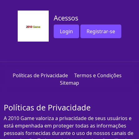
Acessos
Login
Registrar-se
Políticas de Privacidade
Termos e Condições
Sitemap
Políticas de Privacidade
A 2010 Game valoriza a privacidade de seus usuários e
está empenhada em proteger todas as informações
pessoais fornecidas durante o uso de nossos canais de