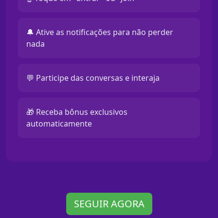
🔔 Ative as notificações para não perder
nada
💬 Participe das conversas e interaja
🎁 Receba bônus exclusivos
automaticamente
SEGUIR AGORA