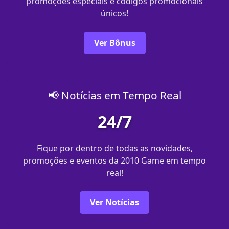
promoções especiais e códigos promocionais
únicos!
Ver Bônus
📢 Notícias em Tempo Real
24/7
Fique por dentro de todas as novidades,
promoções e eventos da 2010 Game em tempo
real!
Ver Notícias