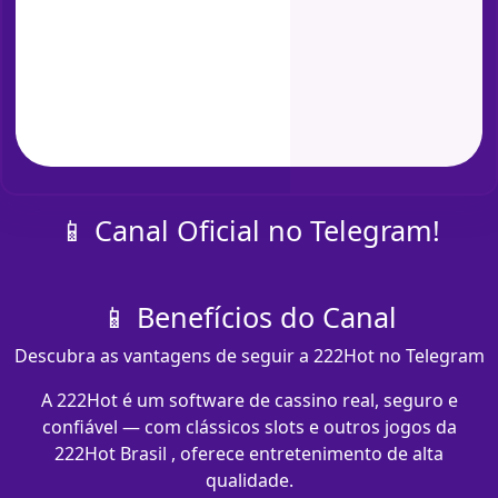
📱 Canal Oficial no Telegram!
📱 Benefícios do Canal
Descubra as vantagens de seguir a 222Hot no Telegram
A 222Hot é um software de cassino real, seguro e
confiável — com clássicos slots e outros jogos da
222Hot Brasil , oferece entretenimento de alta
qualidade.