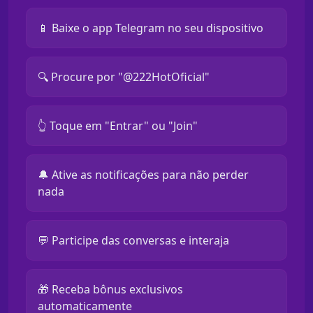
📱 Baixe o app Telegram no seu dispositivo
🔍 Procure por "@222HotOficial"
👆 Toque em "Entrar" ou "Join"
🔔 Ative as notificações para não perder
nada
💬 Participe das conversas e interaja
🎁 Receba bônus exclusivos
automaticamente