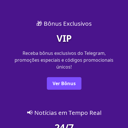
🎁 Bônus Exclusivos
VIP
Receba bônus exclusivos do Telegram,
promoções especiais e códigos promocionais
únicos!
Ver Bônus
📢 Notícias em Tempo Real
24/7