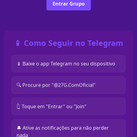
Entrar Grupo
📱 Como Seguir no Telegram
📱 Baixe o app Telegram no seu dispositivo
🔍 Procure por "@27G.ComOficial"
👆 Toque em "Entrar" ou "Join"
🔔 Ative as notificações para não perder
nada