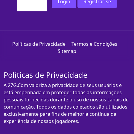
Login
Registrar-se
Políticas de Privacidade
Termos e Condições
Sitemap
Políticas de Privacidade
A 27G.Com valoriza a privacidade de seus usuários e
está empenhada em proteger todas as informações
pessoais fornecidas durante o uso de nossos canais de
comunicação. Todos os dados coletados são utilizados
exclusivamente para fins de melhoria contínua da
experiência de nossos jogadores.