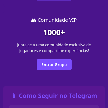
👥 Comunidade VIP
1000+
Junte-se a uma comunidade exclusiva de
jogadores e compartilhe experiências!
Entrar Grupo
📱 Como Seguir no Telegram