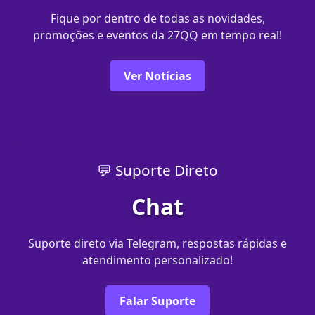
Fique por dentro de todas as novidades,
promoções e eventos da 27QQ em tempo real!
Ver Notícias
💬 Suporte Direto
Chat
Suporte direto via Telegram, respostas rápidas e
atendimento personalizado!
Falar Suporte