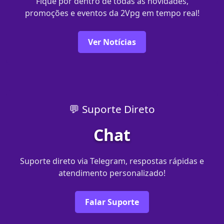
Fique por dentro de todas as novidades,
promoções e eventos da 2Vpg em tempo real!
Ver Notícias
💬 Suporte Direto
Chat
Suporte direto via Telegram, respostas rápidas e
atendimento personalizado!
Falar Suporte