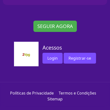
SEGUIR AGORA
Acessos
Login
Registrar-se
Políticas de Privacidade
Termos e Condições
Sitemap