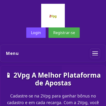
Login
Registrar-se
Menu
📱 2Vpg A Melhor Plataforma
de Apostas
Cadastre-se na 2Vpg para ganhar bônus no
cadastro e em cada recarga. Com a 2Vpg, você