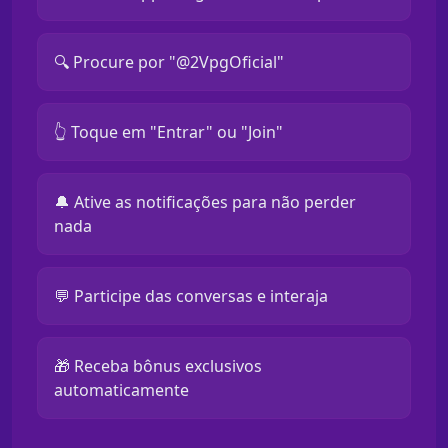
🔍 Procure por "@2VpgOficial"
👆 Toque em "Entrar" ou "Join"
🔔 Ative as notificações para não perder
nada
💬 Participe das conversas e interaja
🎁 Receba bônus exclusivos
automaticamente