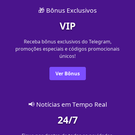
🎁 Bônus Exclusivos
VIP
Receba bônus exclusivos do Telegram,
promoções especiais e códigos promocionais
únicos!
Ver Bônus
📢 Notícias em Tempo Real
24/7