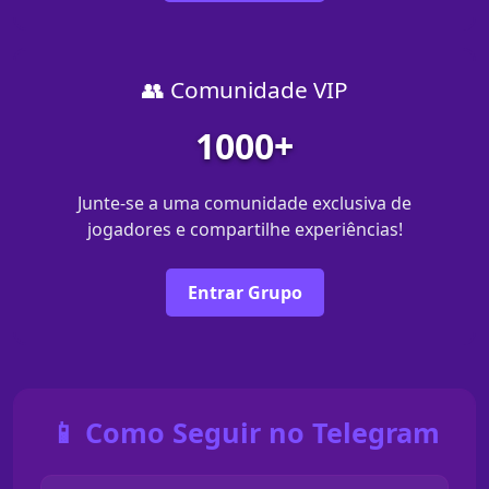
👥 Comunidade VIP
1000+
Junte-se a uma comunidade exclusiva de
jogadores e compartilhe experiências!
Entrar Grupo
📱 Como Seguir no Telegram