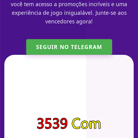
você tem acesso a promoções incríveis e uma
experiência de jogo inigualável. Junte-se aos
vencedores agora!
SEGUIR NO TELEGRAM