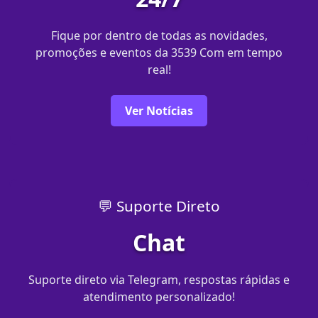
Fique por dentro de todas as novidades,
promoções e eventos da 3539 Com em tempo
real!
Ver Notícias
💬 Suporte Direto
Chat
Suporte direto via Telegram, respostas rápidas e
atendimento personalizado!