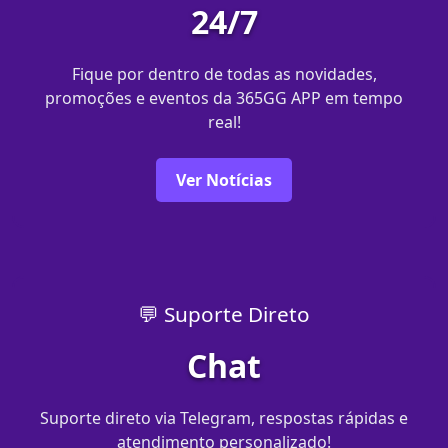
24/7
Fique por dentro de todas as novidades,
promoções e eventos da 365GG APP em tempo
real!
Ver Notícias
💬 Suporte Direto
Chat
Suporte direto via Telegram, respostas rápidas e
atendimento personalizado!