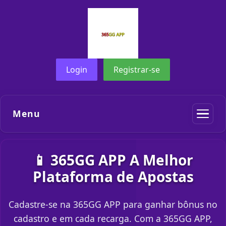
Login
Registrar-se
Menu
📱 365GG APP A Melhor
Plataforma de Apostas
Cadastre-se na 365GG APP para ganhar bônus no
cadastro e em cada recarga. Com a 365GG APP,