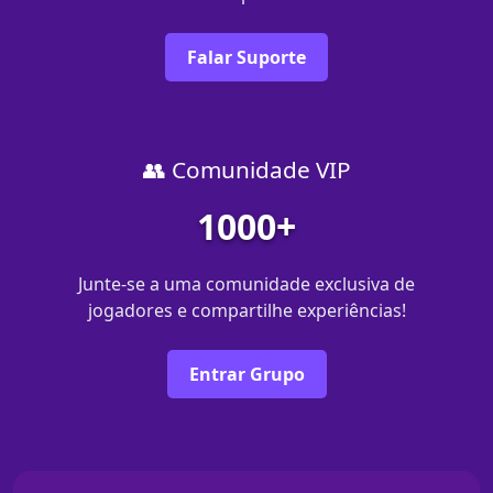
Falar Suporte
👥 Comunidade VIP
1000+
Junte-se a uma comunidade exclusiva de
jogadores e compartilhe experiências!
Entrar Grupo