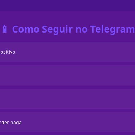
📱 Como Seguir no Telegram
ositivo
erder nada