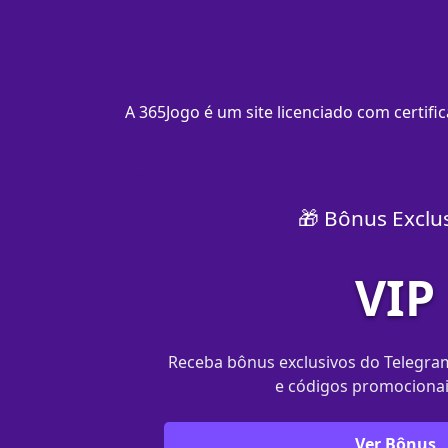
A 365Jogo é um site licenciado com certif
🎁 Bônus Exclu
VIP
Receba bônus exclusivos do Telegra
e códigos promocionai
Ver Bônus