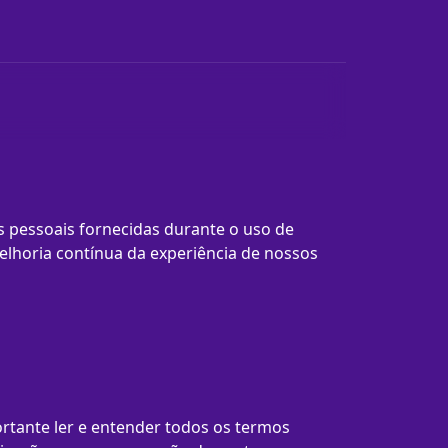
s pessoais fornecidas durante o uso de
elhoria contínua da experiência de nossos
rtante ler e entender todos os termos