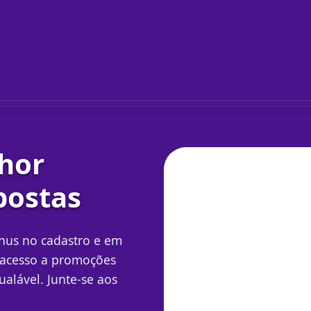
lhor
postas
nus no cadastro e em
 acesso a promoções
ualável. Junte-se aos