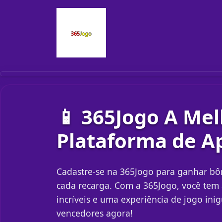
📱 365Jogo A Me
Plataforma de A
Cadastre-se na 365Jogo para ganhar bô
cada recarga. Com a 365Jogo, você tem
incríveis e uma experiência de jogo inig
vencedores agora!