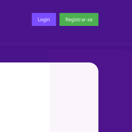
Login
Registrar-se