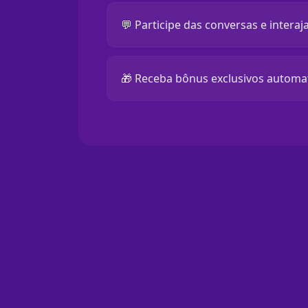
💬 Participe das conversas e interaj
🎁 Receba bônus exclusivos autom