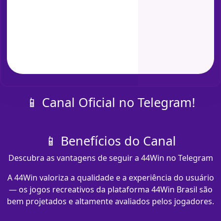
📱 Canal Oficial no Telegram!
📱 Benefícios do Canal
Descubra as vantagens de seguir a 44Win no Telegram
A 44Win valoriza a qualidade e a experiência do usuário
— os jogos recreativos da plataforma 44Win Brasil são
bem projetados e altamente avaliados pelos jogadores.