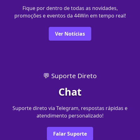
Fique por dentro de todas as novidades,
promoções e eventos da 44Win em tempo real!
Ver Notícias
💬 Suporte Direto
Chat
Suporte direto via Telegram, respostas rápidas e
atendimento personalizado!
Falar Suporte