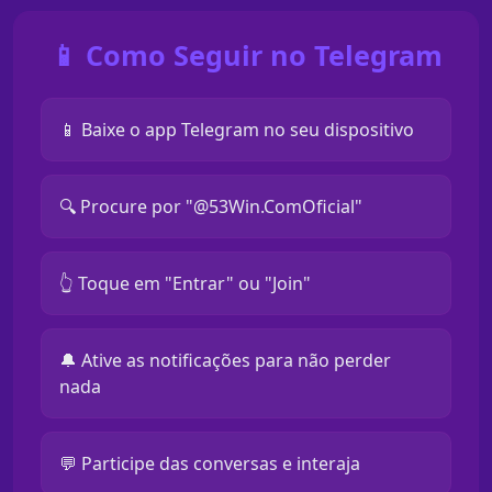
📱 Como Seguir no Telegram
📱 Baixe o app Telegram no seu dispositivo
🔍 Procure por "@53Win.ComOficial"
👆 Toque em "Entrar" ou "Join"
🔔 Ative as notificações para não perder
nada
💬 Participe das conversas e interaja