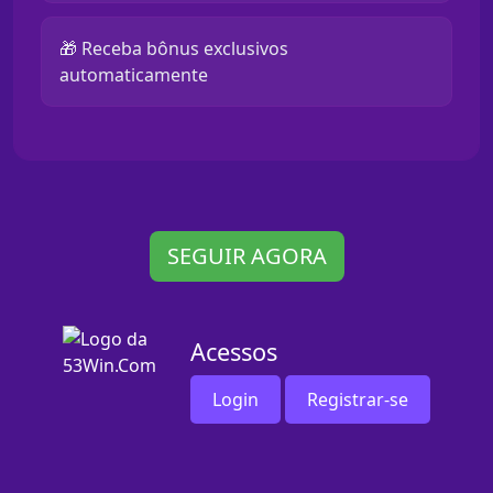
🎁 Receba bônus exclusivos
automaticamente
SEGUIR AGORA
Acessos
Login
Registrar-se