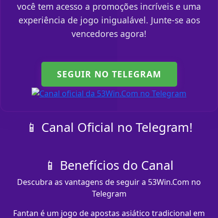
você tem acesso a promoções incríveis e uma
experiência de jogo inigualável. Junte-se aos
vencedores agora!
SEGUIR NO TELEGRAM
📱 Canal Oficial no Telegram!
📱 Benefícios do Canal
Descubra as vantagens de seguir a 53Win.Com no
Telegram
Fantan é um jogo de apostas asiático tradicional em