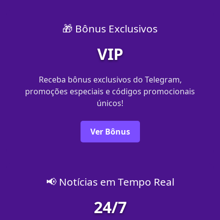
🎁 Bônus Exclusivos
VIP
Receba bônus exclusivos do Telegram,
promoções especiais e códigos promocionais
únicos!
Ver Bônus
📢 Notícias em Tempo Real
24/7