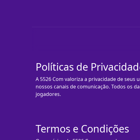
Políticas de Privacida
A 5526 Com valoriza a privacidade de seus
nossos canais de comunicação. Todos os dad
jogadores.
Termos e Condições