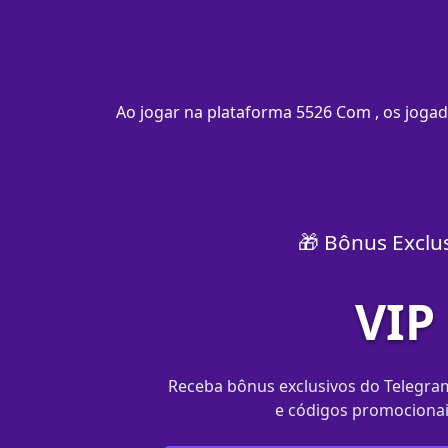
Ao jogar na plataforma 5526 Com , os joga
🎁 Bônus Exclu
VIP
Receba bônus exclusivos do Telegra
e códigos promocionai