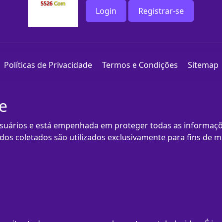
Login
Registrar-se
Políticas de Privacidade
Termos e Condições
Sitemap
de
 usuários e está empenhada em proteger todas as informaçõ
os coletados são utilizados exclusivamente para fins de m