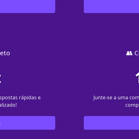
reto
👥 
t
espostas rápidas e
Junte-se a uma com
lizado!
compa
e