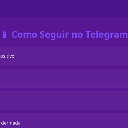
📱 Como Seguir no Telegram
ositivo
erder nada