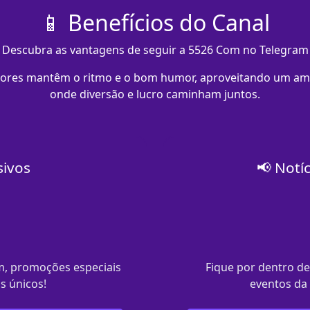
📱 Benefícios do Canal
Descubra as vantagens de seguir a 5526 Com no Telegram
dores mantêm o ritmo e o bom humor, aproveitando um ambi
onde diversão e lucro caminham juntos.
sivos
📢 Notí
m, promoções especiais
Fique por dentro d
s únicos!
eventos da