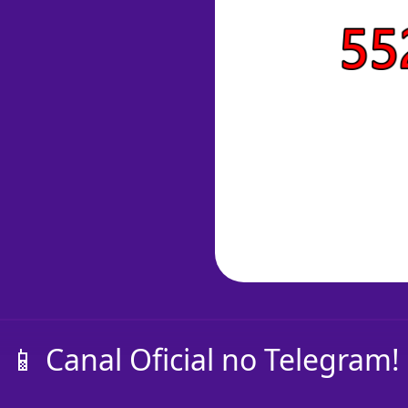
📱 Canal Oficial no Telegram!