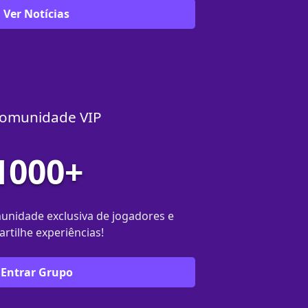
Ver Notícias
Comunidade VIP
1000+
unidade exclusiva de jogadores e
rtilhe experiências!
Entrar Grupo