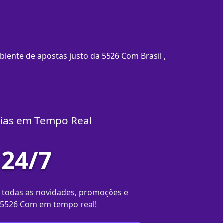
ente de apostas justo da 5526 Com Brasil ,
cias em Tempo Real
24/7
e todas as novidades, promoções e
 5526 Com em tempo real!