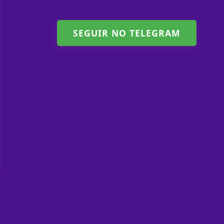
SEGUIR NO TELEGRAM