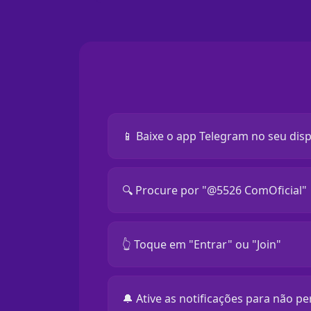
📱 Baixe o app Telegram no seu disp
🔍 Procure por "@5526 ComOficial"
👆 Toque em "Entrar" ou "Join"
🔔 Ative as notificações para não p