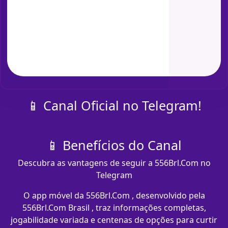
📱 Canal Oficial no Telegram!
📱 Benefícios do Canal
Descubra as vantagens de seguir a 556Brl.Com no
Telegram
O app móvel da 556Brl.Com , desenvolvido pela
556Brl.Com Brasil , traz informações completas,
jogabilidade variada e centenas de opções para curtir