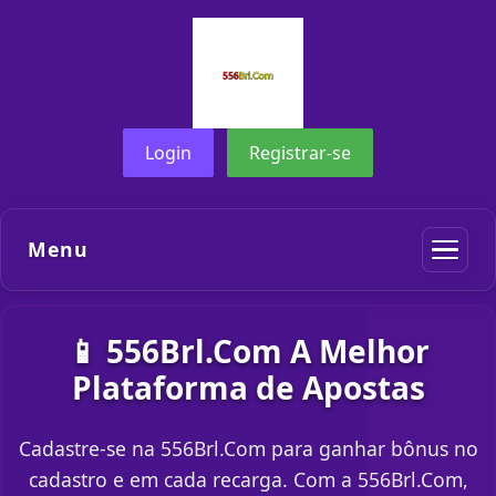
Login
Registrar-se
Menu
📱 556Brl.Com A Melhor
Plataforma de Apostas
Cadastre-se na 556Brl.Com para ganhar bônus no
cadastro e em cada recarga. Com a 556Brl.Com,