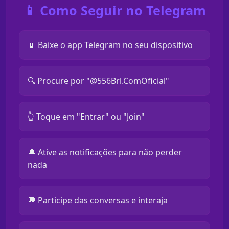
📱 Como Seguir no Telegram
📱 Baixe o app Telegram no seu dispositivo
🔍 Procure por "@556Brl.ComOficial"
👆 Toque em "Entrar" ou "Join"
🔔 Ative as notificações para não perder
nada
💬 Participe das conversas e interaja