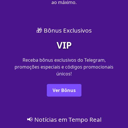
ao máximo.
🎁 Bônus Exclusivos
VIP
Receba bônus exclusivos do Telegram,
promoções especiais e códigos promocionais
únicos!
Ver Bônus
📢 Notícias em Tempo Real