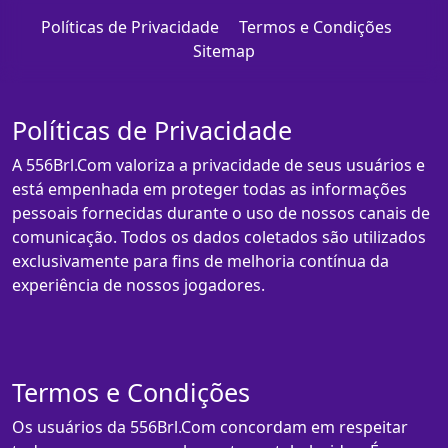
Políticas de Privacidade
Termos e Condições
Sitemap
Políticas de Privacidade
A 556Brl.Com valoriza a privacidade de seus usuários e
está empenhada em proteger todas as informações
pessoais fornecidas durante o uso de nossos canais de
comunicação. Todos os dados coletados são utilizados
exclusivamente para fins de melhoria contínua da
experiência de nossos jogadores.
Termos e Condições
Os usuários da 556Brl.Com concordam em respeitar