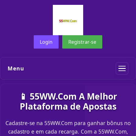
Login
Registrar-se
Menu
📱 55WW.Com A Melhor
Plataforma de Apostas
Cadastre-se na 55WW.Com para ganhar bônus no
cadastro e em cada recarga. Com a 55WW.Com,