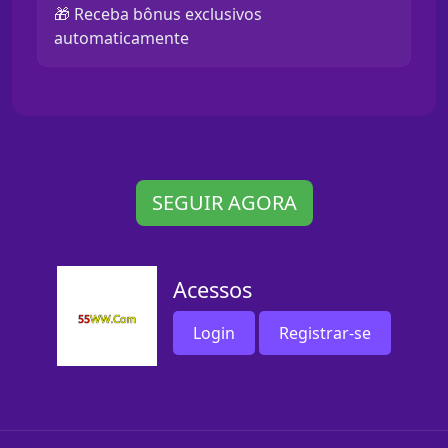
🎁 Receba bônus exclusivos
automaticamente
SEGUIR AGORA
Acessos
Login
Registrar-se