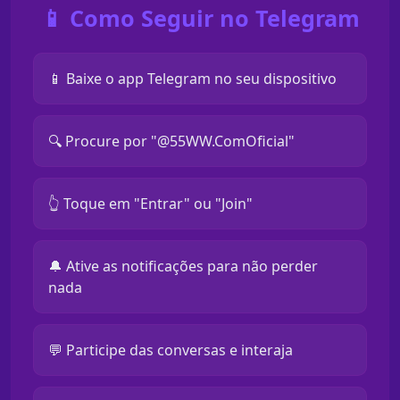
📱 Como Seguir no Telegram
📱 Baixe o app Telegram no seu dispositivo
🔍 Procure por "@55WW.ComOficial"
👆 Toque em "Entrar" ou "Join"
🔔 Ative as notificações para não perder
nada
💬 Participe das conversas e interaja