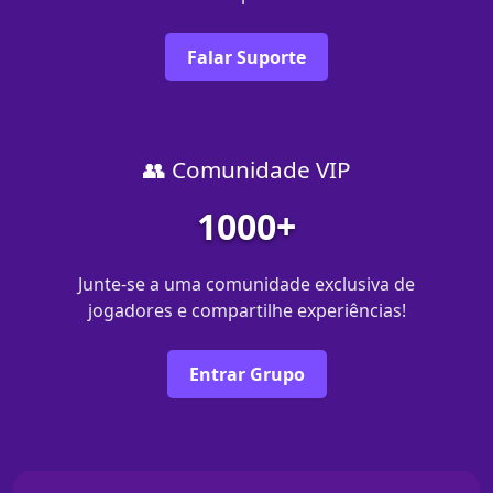
Falar Suporte
👥 Comunidade VIP
1000+
Junte-se a uma comunidade exclusiva de
jogadores e compartilhe experiências!
Entrar Grupo