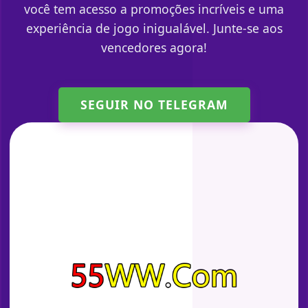
você tem acesso a promoções incríveis e uma
experiência de jogo inigualável. Junte-se aos
vencedores agora!
SEGUIR NO TELEGRAM