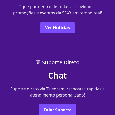
Fique por dentro de todas as novidades,
promoções e eventos da 55XX em tempo real!
Ver Notícias
💬 Suporte Direto
Chat
Suporte direto via Telegram, respostas rápidas e
atendimento personalizado!
Falar Suporte