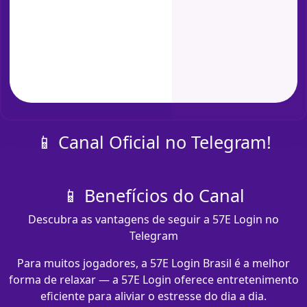
📱 Canal Oficial no Telegram!
📱 Benefícios do Canal
Descubra as vantagens de seguir a 57E Login no
Telegram
Para muitos jogadores, a 57E Login Brasil é a melhor
forma de relaxar — a 57E Login oferece entretenimento
eficiente para aliviar o estresse do dia a dia.