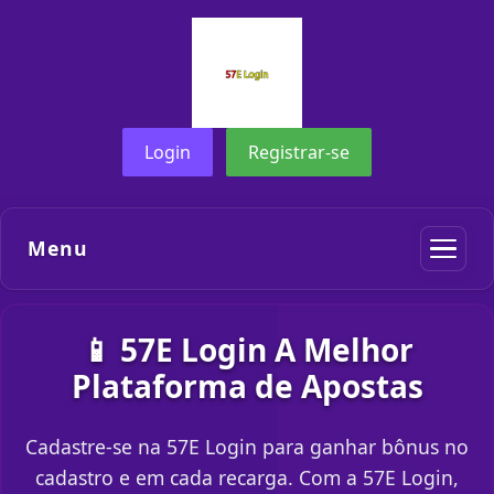
Login
Registrar-se
Menu
📱 57E Login A Melhor
Plataforma de Apostas
Cadastre-se na 57E Login para ganhar bônus no
cadastro e em cada recarga. Com a 57E Login,