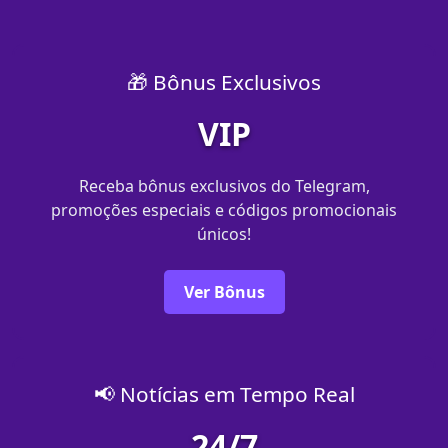
🎁 Bônus Exclusivos
VIP
Receba bônus exclusivos do Telegram,
promoções especiais e códigos promocionais
únicos!
Ver Bônus
📢 Notícias em Tempo Real
24/7