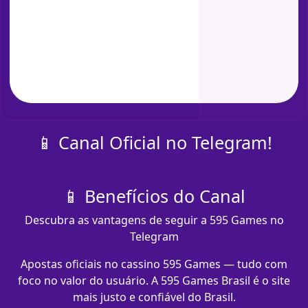
📱 Canal Oficial no Telegram!
📱 Benefícios do Canal
Descubra as vantagens de seguir a 595 Games no
Telegram
Apostas oficiais no cassino 595 Games — tudo com
foco no valor do usuário. A 595 Games Brasil é o site
mais justo e confiável do Brasil.