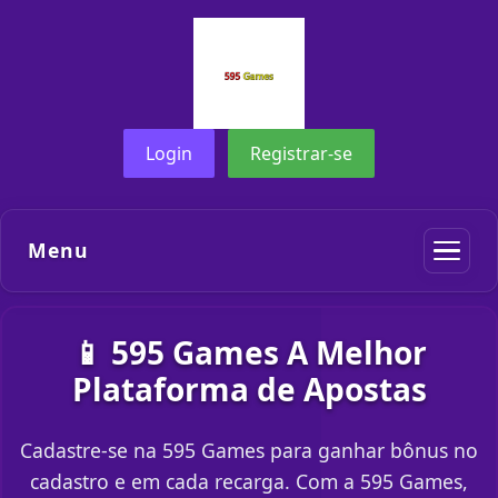
Login
Registrar-se
Menu
📱 595 Games A Melhor
Plataforma de Apostas
Cadastre-se na 595 Games para ganhar bônus no
cadastro e em cada recarga. Com a 595 Games,