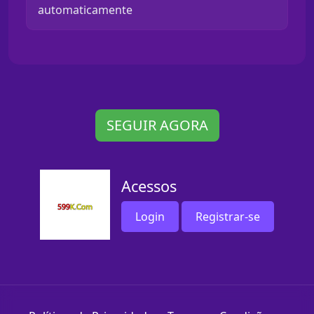
automaticamente
SEGUIR AGORA
Acessos
Login
Registrar-se