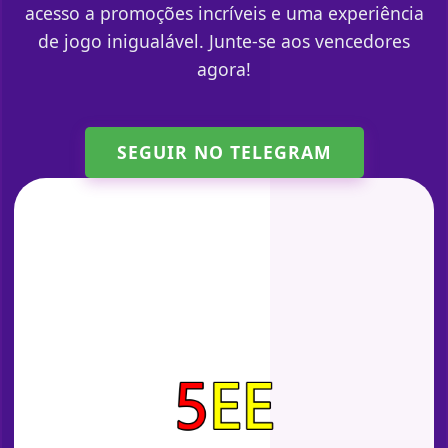
acesso a promoções incríveis e uma experiência
de jogo inigualável. Junte-se aos vencedores
agora!
SEGUIR NO TELEGRAM