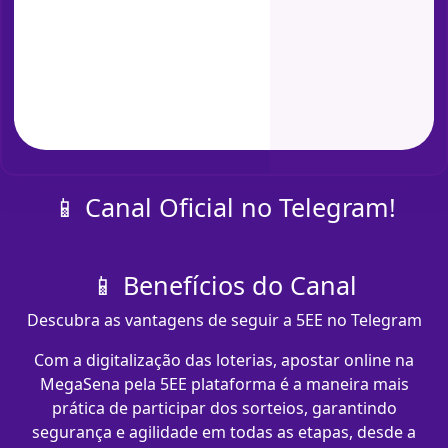
📱 Canal Oficial no Telegram!
📱 Benefícios do Canal
Descubra as vantagens de seguir a 5EE no Telegram
Com a digitalização das loterias, apostar online na
MegaSena pela 5EE plataforma é a maneira mais
prática de participar dos sorteios, garantindo
segurança e agilidade em todas as etapas, desde a