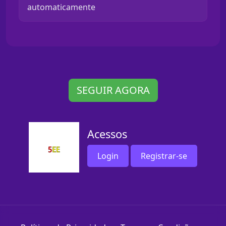
automaticamente
SEGUIR AGORA
Acessos
Login
Registrar-se