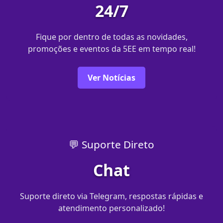
24/7
Fique por dentro de todas as novidades,
promoções e eventos da 5EE em tempo real!
Ver Notícias
💬 Suporte Direto
Chat
Suporte direto via Telegram, respostas rápidas e
atendimento personalizado!