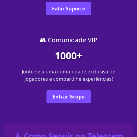
Falar Suporte
👥 Comunidade VIP
1000+
Junte-se a uma comunidade exclusiva de
jogadores e compartilhe experiências!
Entrar Grupo
📱 Como Seguir no Telegram