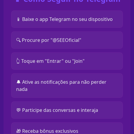
📱 Baixe o app Telegram no seu dispositivo
🔍 Procure por "@5EEOficial"
👆 Toque em "Entrar" ou "Join"
🔔 Ative as notificações para não perder
nada
💬 Participe das conversas e interaja
🎁 Receba bônus exclusivos