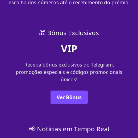
escolha dos números até o recebimento do prêmio.
🎁 Bônus Exclusivos
VIP
Receba bônus exclusivos do Telegram,
promoções especiais e códigos promocionais
únicos!
Ver Bônus
📢 Notícias em Tempo Real