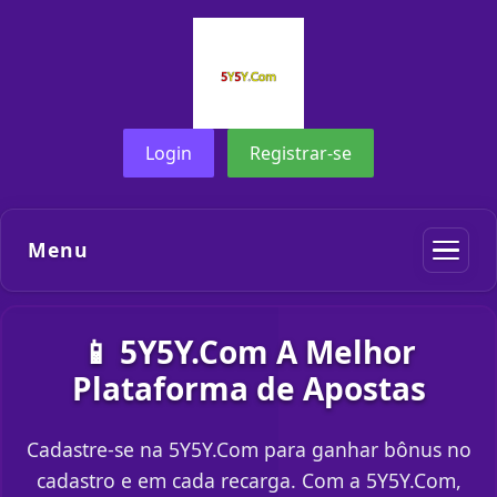
Login
Registrar-se
Menu
📱 5Y5Y.Com A Melhor
Plataforma de Apostas
Cadastre-se na 5Y5Y.Com para ganhar bônus no
cadastro e em cada recarga. Com a 5Y5Y.Com,