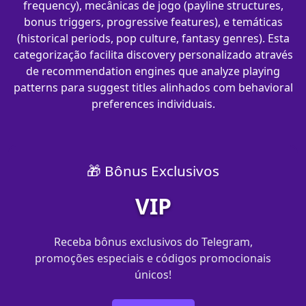
frequency), mecânicas de jogo (payline structures,
bonus triggers, progressive features), e temáticas
(historical periods, pop culture, fantasy genres). Esta
categorização facilita discovery personalizado através
de recommendation engines que analyze playing
patterns para suggest titles alinhados com behavioral
preferences individuais.
🎁 Bônus Exclusivos
VIP
Receba bônus exclusivos do Telegram,
promoções especiais e códigos promocionais
únicos!