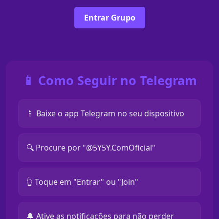
Entrar Grupo
📱 Como Seguir no Telegram
📱 Baixe o app Telegram no seu dispositivo
🔍 Procure por "@5Y5Y.ComOficial"
👆 Toque em "Entrar" ou "Join"
🔔 Ative as notificações para não perder