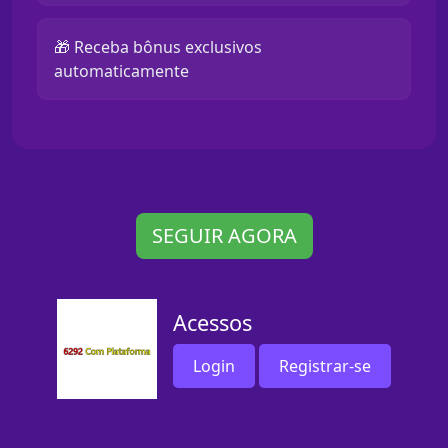
🎁 Receba bônus exclusivos
automaticamente
SEGUIR AGORA
Acessos
Login
Registrar-se