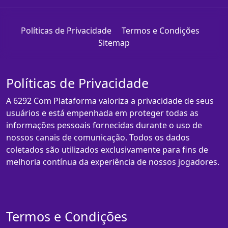
Políticas de Privacidade
Termos e Condições
Sitemap
Políticas de Privacidade
A 6292 Com Plataforma valoriza a privacidade de seus
usuários e está empenhada em proteger todas as
informações pessoais fornecidas durante o uso de
nossos canais de comunicação. Todos os dados
coletados são utilizados exclusivamente para fins de
melhoria contínua da experiência de nossos jogadores.
Termos e Condições