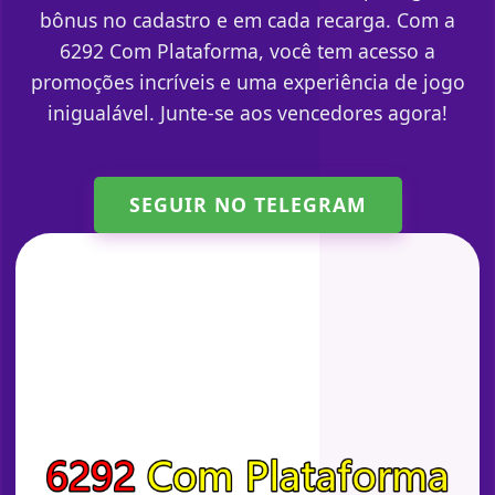
bônus no cadastro e em cada recarga. Com a
6292 Com Plataforma, você tem acesso a
promoções incríveis e uma experiência de jogo
inigualável. Junte-se aos vencedores agora!
SEGUIR NO TELEGRAM