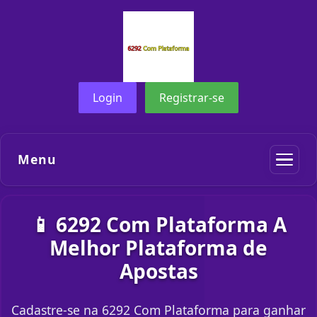
Login
Registrar-se
Menu
📱 6292 Com Plataforma A
Melhor Plataforma de
Apostas
Cadastre-se na 6292 Com Plataforma para ganhar