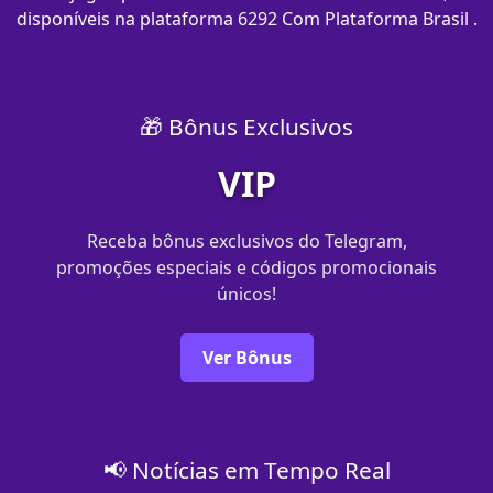
disponíveis na plataforma 6292 Com Plataforma Brasil .
🎁 Bônus Exclusivos
VIP
Receba bônus exclusivos do Telegram,
promoções especiais e códigos promocionais
únicos!
Ver Bônus
📢 Notícias em Tempo Real