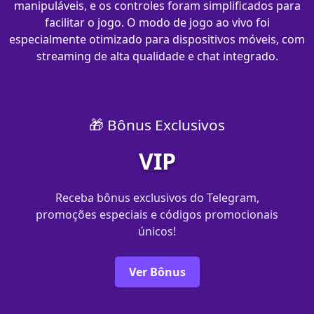
manipuláveis, e os controles foram simplificados para
facilitar o jogo. O modo de jogo ao vivo foi
especialmente otimizado para dispositivos móveis, com
streaming de alta qualidade e chat integrado.
🎁 Bônus Exclusivos
VIP
Receba bônus exclusivos do Telegram,
promoções especiais e códigos promocionais
únicos!
Ver Bônus