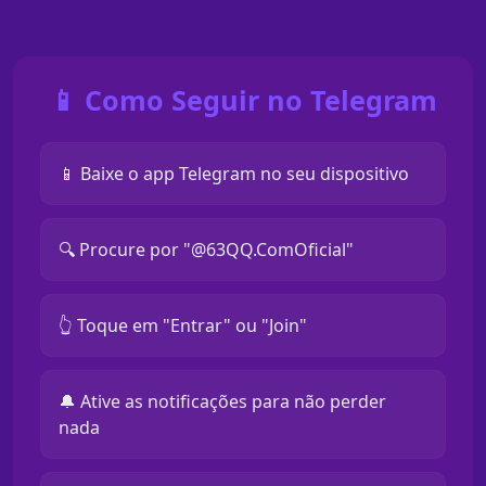
📱 Como Seguir no Telegram
📱 Baixe o app Telegram no seu dispositivo
🔍 Procure por "@63QQ.ComOficial"
👆 Toque em "Entrar" ou "Join"
🔔 Ative as notificações para não perder
nada