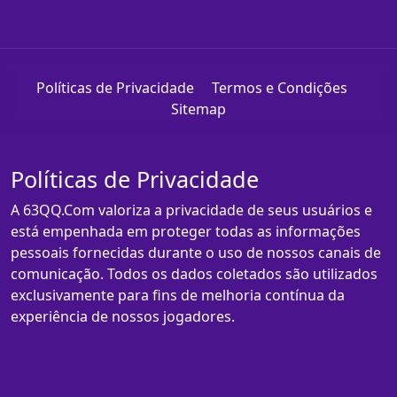
Políticas de Privacidade
Termos e Condições
Sitemap
Políticas de Privacidade
A 63QQ.Com valoriza a privacidade de seus usuários e
está empenhada em proteger todas as informações
pessoais fornecidas durante o uso de nossos canais de
comunicação. Todos os dados coletados são utilizados
exclusivamente para fins de melhoria contínua da
experiência de nossos jogadores.