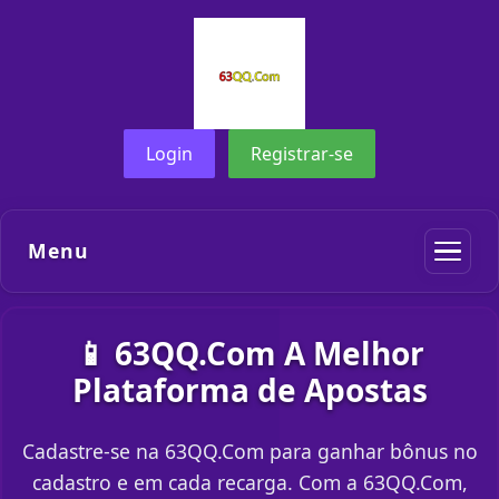
Login
Registrar-se
Menu
📱 63QQ.Com A Melhor
Plataforma de Apostas
Cadastre-se na 63QQ.Com para ganhar bônus no
cadastro e em cada recarga. Com a 63QQ.Com,