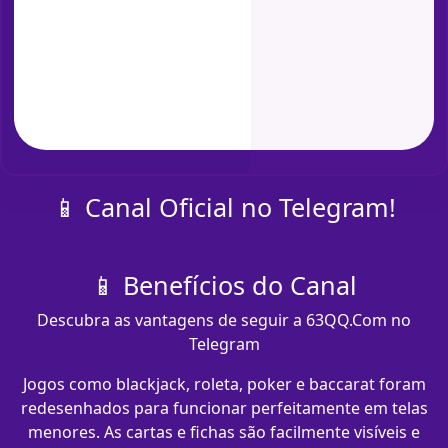
📱 Canal Oficial no Telegram!
📱 Benefícios do Canal
Descubra as vantagens de seguir a 63QQ.Com no
Telegram
Jogos como blackjack, roleta, poker e baccarat foram
redesenhados para funcionar perfeitamente em telas
menores. As cartas e fichas são facilmente visíveis e