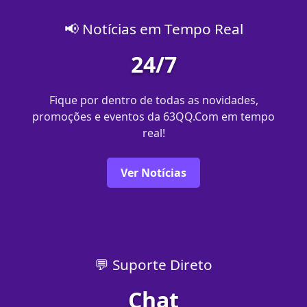
📢 Notícias em Tempo Real
24/7
Fique por dentro de todas as novidades,
promoções e eventos da 63QQ.Com em tempo
real!
Ver Notícias
💬 Suporte Direto
Chat