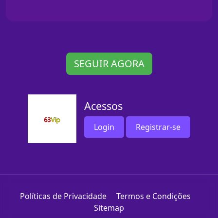
SEGUIR AGORA
Acessos
Login
Registrar-se
Políticas de Privacidade
Termos e Condições
Sitemap