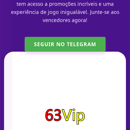
tem acesso a promoções incríveis e uma
experiência de jogo inigualável. Junte-se aos
vencedores agora!
SEGUIR NO TELEGRAM