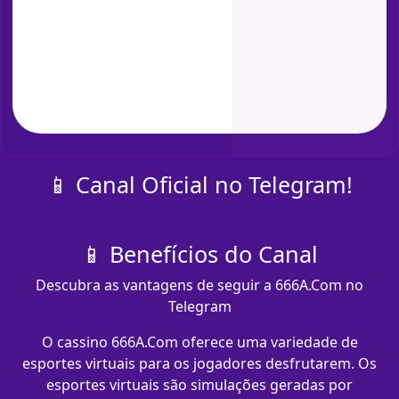
📱 Canal Oficial no Telegram!
📱 Benefícios do Canal
Descubra as vantagens de seguir a 666A.Com no
Telegram
O cassino 666A.Com oferece uma variedade de
esportes virtuais para os jogadores desfrutarem. Os
esportes virtuais são simulações geradas por