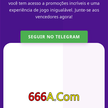
você tem acesso a promoções incríveis e uma
experiência de jogo inigualável. Junte-se aos
vencedores agora!
SEGUIR NO TELEGRAM