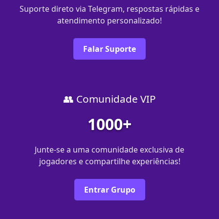
Suporte direto via Telegram, respostas rápidas e
atendimento personalizado!
Falar Suporte
👥 Comunidade VIP
1000+
Junte-se a uma comunidade exclusiva de
jogadores e compartilhe experiências!
Entrar Grupo