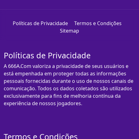
Políticas de Privacidade
Termos e Condições
Sitemap
Políticas de Privacidade
A 666A.Com valoriza a privacidade de seus usuários e
está empenhada em proteger todas as informações
pessoais fornecidas durante o uso de nossos canais de
comunicação. Todos os dados coletados são utilizados
exclusivamente para fins de melhoria contínua da
experiência de nossos jogadores.
Termos e Condições