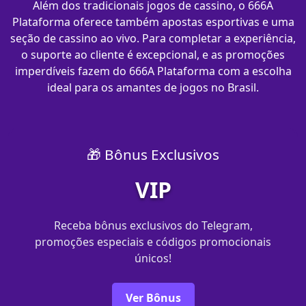
Além dos tradicionais jogos de cassino, o 666A
Plataforma oferece também apostas esportivas e uma
seção de cassino ao vivo. Para completar a experiência,
o suporte ao cliente é excepcional, e as promoções
imperdíveis fazem do 666A Plataforma com​ a escolha
ideal para os amantes de jogos no Brasil.
🎁 Bônus Exclusivos
VIP
Receba bônus exclusivos do Telegram,
promoções especiais e códigos promocionais
únicos!
Ver Bônus