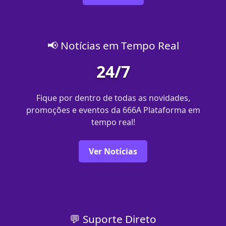
📢 Notícias em Tempo Real
24/7
Fique por dentro de todas as novidades,
promoções e eventos da 666A Plataforma em
tempo real!
Ver Notícias
💬 Suporte Direto