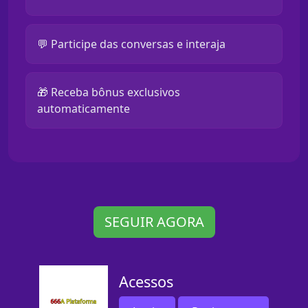
💬 Participe das conversas e interaja
🎁 Receba bônus exclusivos
automaticamente
SEGUIR AGORA
Acessos