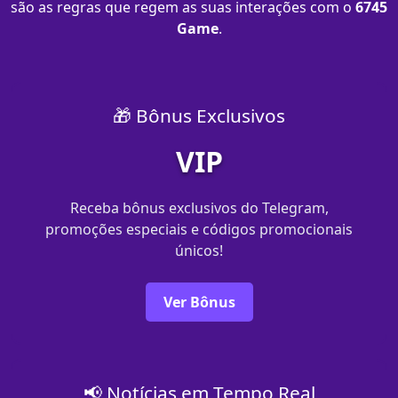
são as regras que regem as suas interações com o
6745
Game
.
🎁 Bônus Exclusivos
VIP
Receba bônus exclusivos do Telegram,
promoções especiais e códigos promocionais
únicos!
Ver Bônus
📢 Notícias em Tempo Real