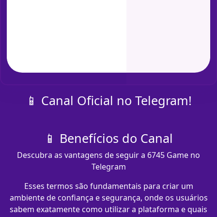
📱 Canal Oficial no Telegram!
📱 Benefícios do Canal
Descubra as vantagens de seguir a 6745 Game no
Telegram
Esses termos são fundamentais para criar um
ambiente de confiança e segurança, onde os usuários
sabem exatamente como utilizar a plataforma e quais