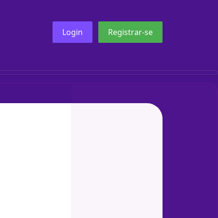
Login
Registrar-se