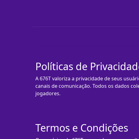
Políticas de Privacida
A 676T valoriza a privacidade de seus usuá
canais de comunicação. Todos os dados cole
jogadores.
Termos e Condições