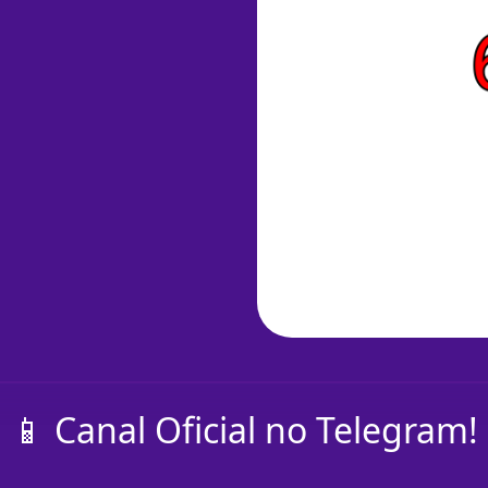
📱 Canal Oficial no Telegram!