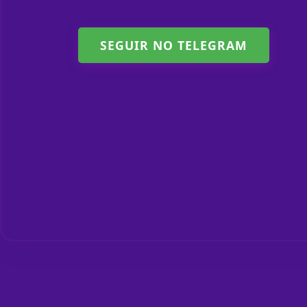
SEGUIR NO TELEGRAM