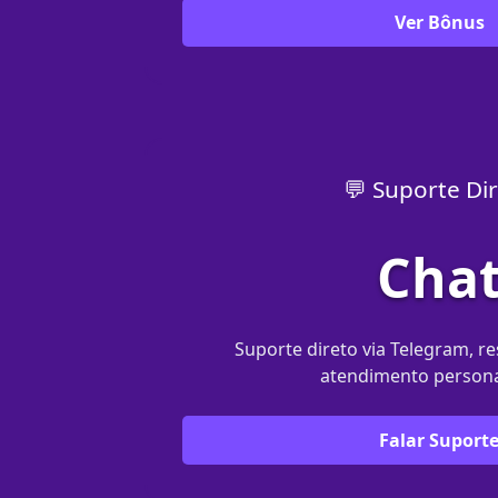
Ver Bônus
💬 Suporte Di
Cha
Suporte direto via Telegram, r
atendimento persona
Falar Suport