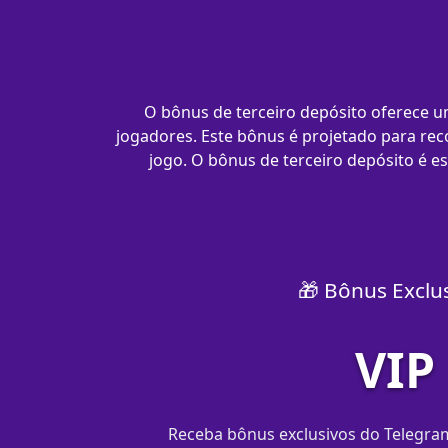
O bônus de terceiro depósito oferece
jogadores. Este bônus é projetado para rec
jogo. O bônus de terceiro depósito é e
🎁 Bônus Exclu
VIP
Receba bônus exclusivos do Telegra