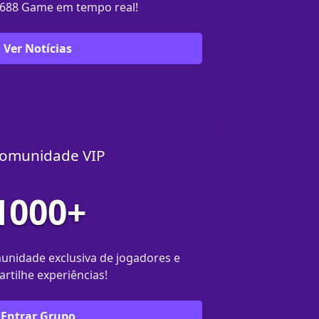
 688 Game em tempo real!
Ver Notícias
Comunidade VIP
1000+
unidade exclusiva de jogadores e
rtilhe experiências!
Entrar Grupo