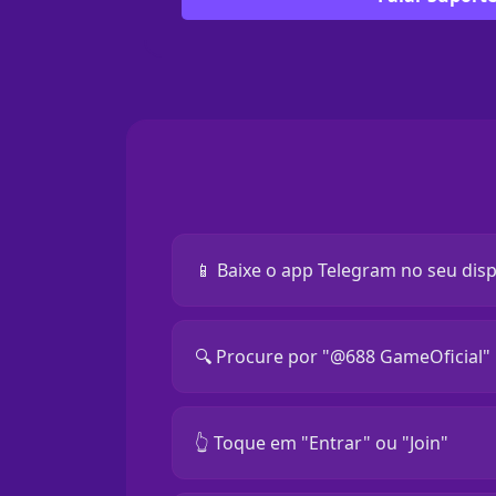
📱 Baixe o app Telegram no seu disp
🔍 Procure por "@688 GameOficial"
👆 Toque em "Entrar" ou "Join"