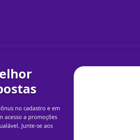
elhor
postas
bônus no cadastro e em
em acesso a promoções
ualável. Junte-se aos