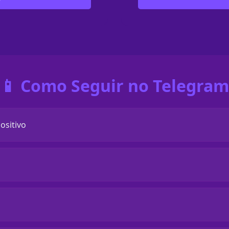
📱 Como Seguir no Telegram
ositivo