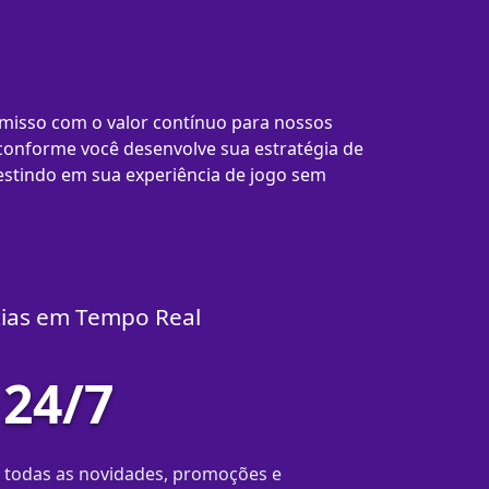
isso com o valor contínuo para nossos
 conforme você desenvolve sua estratégia de
vestindo em sua experiência de jogo sem
cias em Tempo Real
24/7
e todas as novidades, promoções e