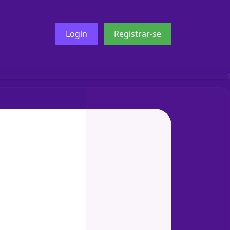
Login
Registrar-se