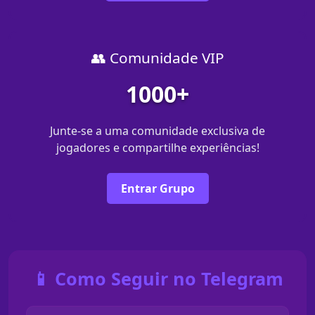
👥 Comunidade VIP
1000+
Junte-se a uma comunidade exclusiva de
jogadores e compartilhe experiências!
Entrar Grupo
📱 Como Seguir no Telegram