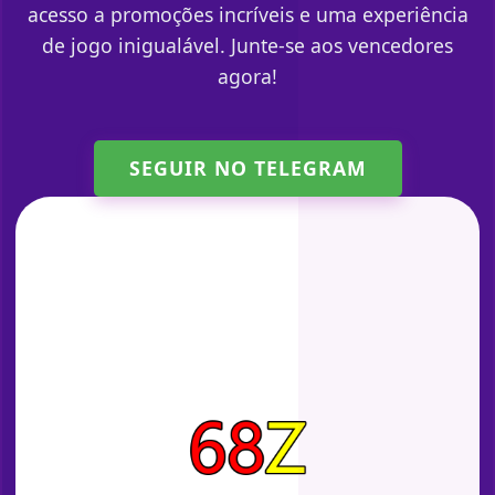
acesso a promoções incríveis e uma experiência
de jogo inigualável. Junte-se aos vencedores
agora!
SEGUIR NO TELEGRAM