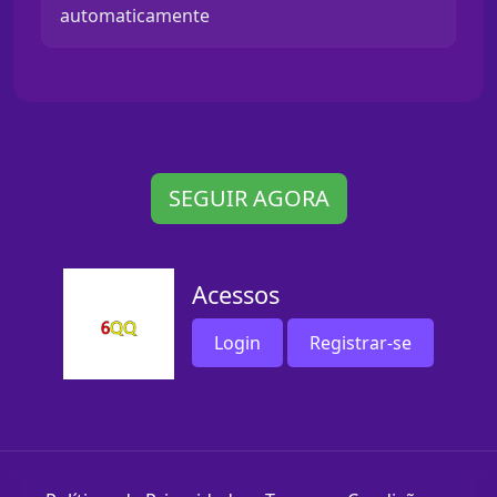
automaticamente
SEGUIR AGORA
Acessos
Login
Registrar-se