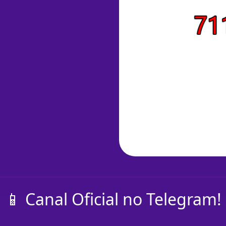
📱 Canal Oficial no Telegram!