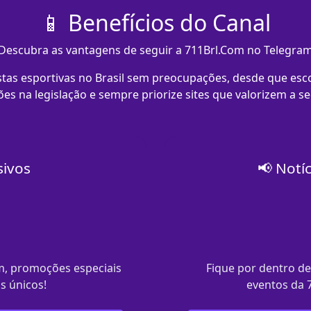
📱 Benefícios do Canal
Descubra as vantagens de seguir a 711Brl.Com no Telegra
tas esportivas no Brasil sem preocupações, desde que esc
ções na legislação e sempre priorize sites que valorizem a 
sivos
📢 Notí
m, promoções especiais
Fique por dentro d
s únicos!
eventos da 