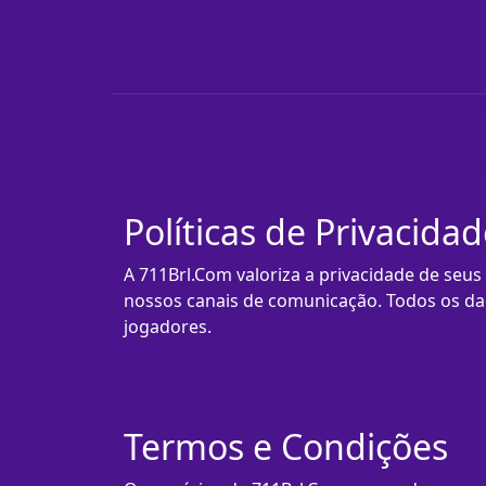
Políticas de Privacida
A 711Brl.Com valoriza a privacidade de seu
nossos canais de comunicação. Todos os dad
jogadores.
Termos e Condições