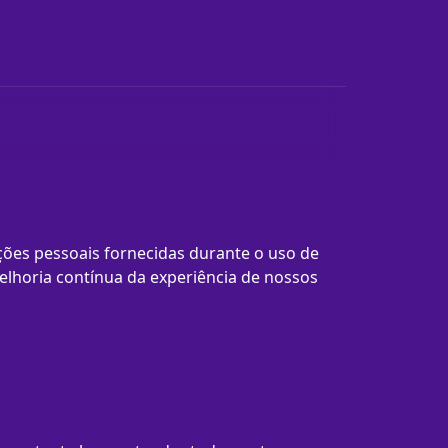
ções pessoais fornecidas durante o uso de
elhoria contínua da experiência de nossos