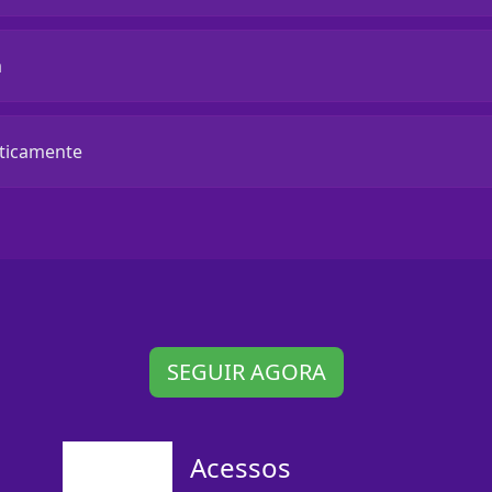
a
aticamente
SEGUIR AGORA
Acessos