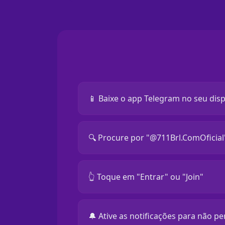
📱 Baixe o app Telegram no seu disp
🔍 Procure por "@711Brl.ComOficial
👆 Toque em "Entrar" ou "Join"
🔔 Ative as notificações para não p