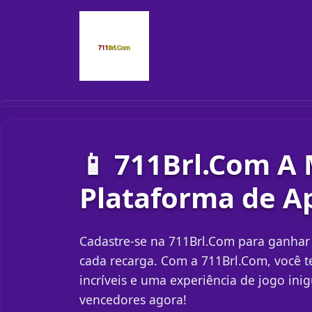
📱 711Brl.Com A
Plataforma de A
Cadastre-se na 711Brl.Com para ganhar
cada recarga. Com a 711Brl.Com, você 
incríveis e uma experiência de jogo inig
vencedores agora!