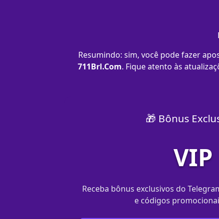
Resumindo: sim, você pode fazer apos
711Brl.Com
. Fique atento às atualiza
🎁 Bônus Exclu
VIP
Receba bônus exclusivos do Telegra
e códigos promocionai