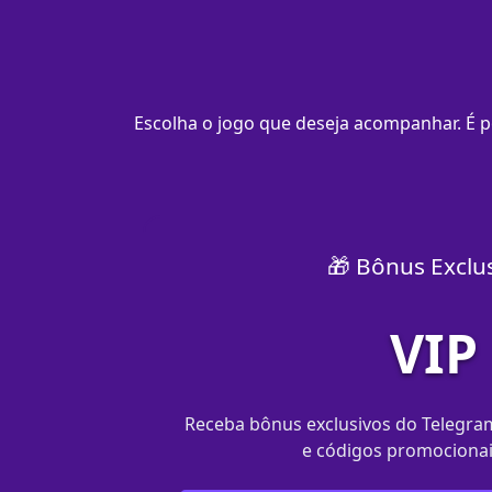
Escolha o jogo que deseja acompanhar. É po
🎁 Bônus Exclu
VIP
Receba bônus exclusivos do Telegra
e códigos promocionai