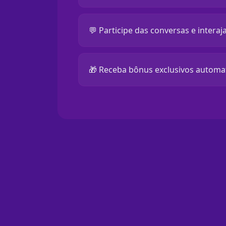
💬 Participe das conversas e interaj
🎁 Receba bônus exclusivos autom