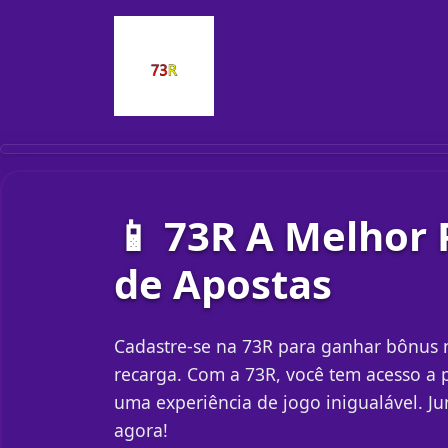
📱 73R A Melhor
de Apostas
Cadastre-se na 73R para ganhar bônus 
recarga. Com a 73R, você tem acesso a 
uma experiência de jogo inigualável. J
agora!