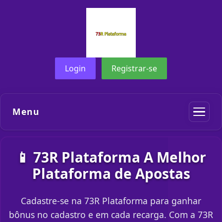
Login
Registrar-se
Menu
📱 73R Plataforma A Melhor
Plataforma de Apostas
Cadastre-se na 73R Plataforma para ganhar
bônus no cadastro e em cada recarga. Com a 73R