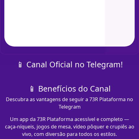
📱 Canal Oficial no Telegram!
📱 Benefícios do Canal
Descubra as vantagens de seguir a 73R Plataforma no
Telegram
Um app da 73R Plataforma acessível e completo —
caça-níqueis, jogos de mesa, vídeo pôquer e crupiês ao
vivo, com diversão para todos os estilos.