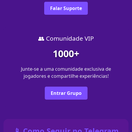
Falar Suporte
👥 Comunidade VIP
1000+
Junte-se a uma comunidade exclusiva de
jogadores e compartilhe experiências!
Entrar Grupo
📱 Como Seguir no Telegram