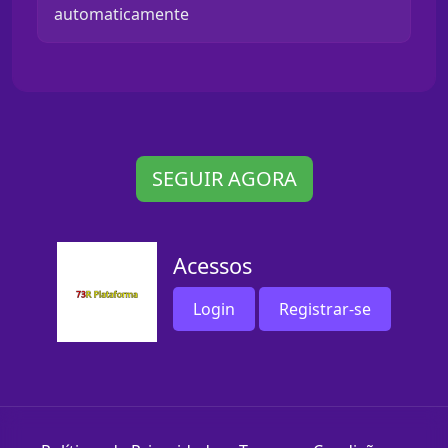
automaticamente
SEGUIR AGORA
Acessos
Login
Registrar-se