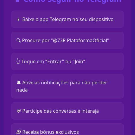
📱 Baixe o app Telegram no seu dispositivo
🔍 Procure por "@73R PlataformaOficial"
👆 Toque em "Entrar" ou "Join"
🔔 Ative as notificações para não perder
nada
💬 Participe das conversas e interaja
🎁 Receba bônus exclusivos