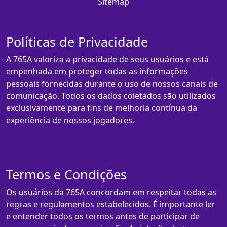
Sitemap
Políticas de Privacidade
A 765A valoriza a privacidade de seus usuários e está
empenhada em proteger todas as informações
pessoais fornecidas durante o uso de nossos canais de
comunicação. Todos os dados coletados são utilizados
exclusivamente para fins de melhoria contínua da
experiência de nossos jogadores.
Termos e Condições
Os usuários da 765A concordam em respeitar todas as
regras e regulamentos estabelecidos. É importante ler
e entender todos os termos antes de participar de