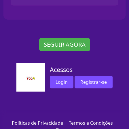
SEGUIR AGORA
Acessos
Login
Registrar-se
Políticas de Privacidade
Termos e Condições