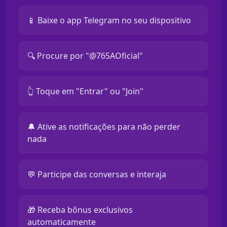
📱 Baixe o app Telegram no seu dispositivo
🔍 Procure por "@765AOficial"
👆 Toque em "Entrar" ou "Join"
🔔 Ative as notificações para não perder
nada
💬 Participe das conversas e interaja
🎁 Receba bônus exclusivos
automaticamente