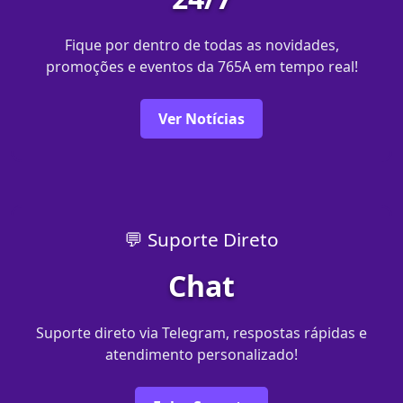
Fique por dentro de todas as novidades,
promoções e eventos da 765A em tempo real!
Ver Notícias
💬 Suporte Direto
Chat
Suporte direto via Telegram, respostas rápidas e
atendimento personalizado!