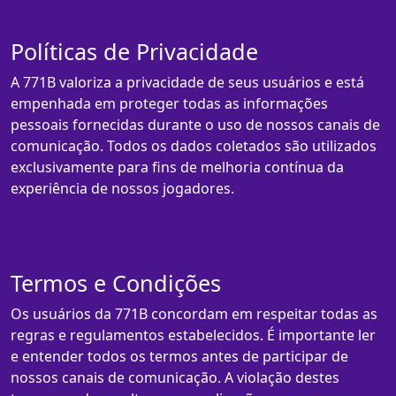
Políticas de Privacidade
A 771B valoriza a privacidade de seus usuários e está
empenhada em proteger todas as informações
pessoais fornecidas durante o uso de nossos canais de
comunicação. Todos os dados coletados são utilizados
exclusivamente para fins de melhoria contínua da
experiência de nossos jogadores.
Termos e Condições
Os usuários da 771B concordam em respeitar todas as
regras e regulamentos estabelecidos. É importante ler
e entender todos os termos antes de participar de
nossos canais de comunicação. A violação destes