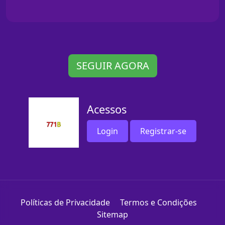
SEGUIR AGORA
Acessos
Login
Registrar-se
Políticas de Privacidade
Termos e Condições
Sitemap