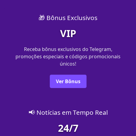
🎁 Bônus Exclusivos
VIP
Receba bônus exclusivos do Telegram,
promoções especiais e códigos promocionais
únicos!
Ver Bônus
📢 Notícias em Tempo Real
24/7