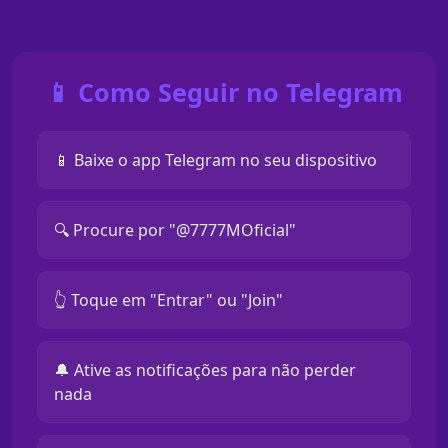
📱 Como Seguir no Telegram
📱 Baixe o app Telegram no seu dispositivo
🔍 Procure por "@7777MOficial"
👆 Toque em "Entrar" ou "Join"
🔔 Ative as notificações para não perder
nada