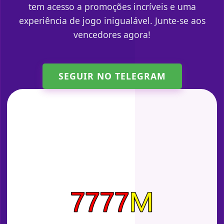
tem acesso a promoções incríveis e uma
experiência de jogo inigualável. Junte-se aos
vencedores agora!
SEGUIR NO TELEGRAM