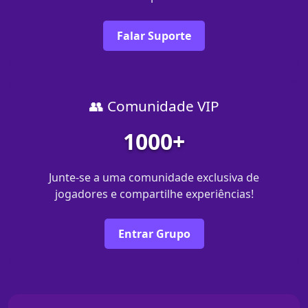
Falar Suporte
👥 Comunidade VIP
1000+
Junte-se a uma comunidade exclusiva de
jogadores e compartilhe experiências!
Entrar Grupo