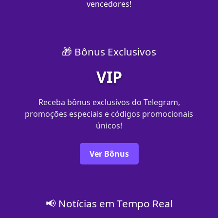
vencedores!
🎁 Bônus Exclusivos
VIP
Receba bônus exclusivos do Telegram,
promoções especiais e códigos promocionais
únicos!
Ver Bônus
📢 Notícias em Tempo Real