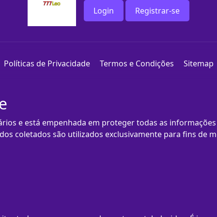
Login
Registrar-se
Políticas de Privacidade
Termos e Condições
Sitemap
de
uários e está empenhada em proteger todas as informações
os coletados são utilizados exclusivamente para fins de m