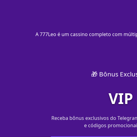
A 777Leo é um cassino completo com múltipl
🎁 Bônus Exclu
VIP
Receba bônus exclusivos do Telegra
e códigos promocionai