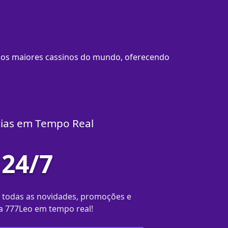
s dos maiores cassinos do mundo, oferecendo
cias em Tempo Real
24/7
e todas as novidades, promoções e
a 777Leo em tempo real!