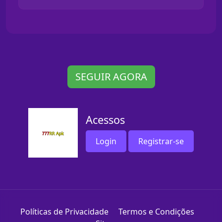
SEGUIR AGORA
Acessos
Login
Registrar-se
Políticas de Privacidade
Termos e Condições