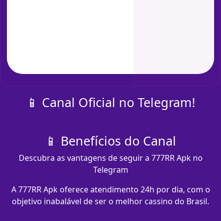
📱 Canal Oficial no Telegram!
📱 Benefícios do Canal
Descubra as vantagens de seguir a 777RR Apk no
Telegram
A 777RR Apk oferece atendimento 24h por dia, com o
objetivo inabalável de ser o melhor cassino do Brasil.