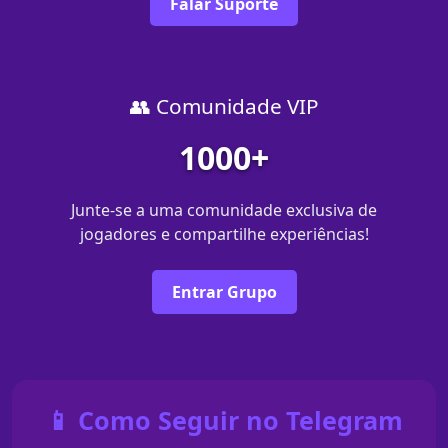
Falar Suporte
👥 Comunidade VIP
1000+
Junte-se a uma comunidade exclusiva de
jogadores e compartilhe experiências!
Entrar Grupo
📱 Como Seguir no Telegram