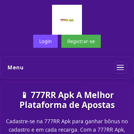
Login
Registrar-se
Menu
📱 777RR Apk A Melhor
Plataforma de Apostas
Cadastre-se na 777RR Apk para ganhar bônus no
cadastro e em cada recarga. Com a 777RR Apk,